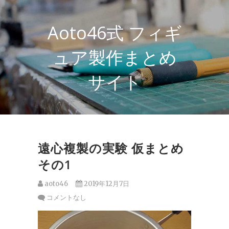
Skip
to
content
Aoto46式 フィギ
ュア製作まとめ
サイト
遠心複製の実験 仮まとめ
その1
aoto46
2019年12月7日
コメントなし